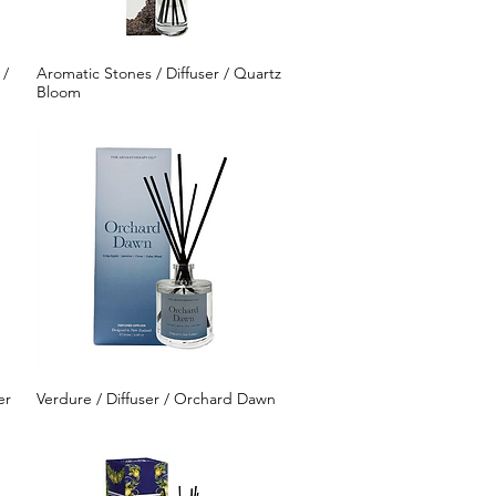
 /
Aromatic Stones / Diffuser / Quartz
クイックビュー
Bloom
er
Verdure / Diffuser / Orchard Dawn
クイックビュー