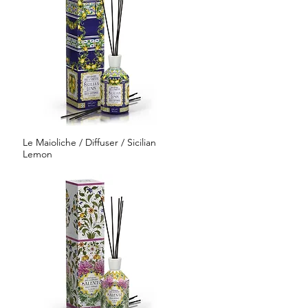
Le Maioliche / Diffuser / Sicilian
クイックビュー
Lemon