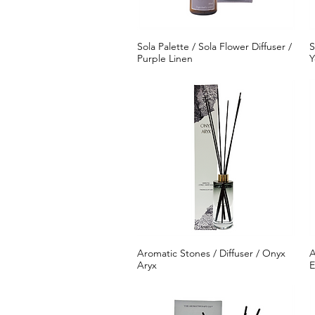
Sola Palette / Sola Flower Diffuser /
S
クイックビュー
Purple Linen
Y
Aromatic Stones / Diffuser / Onyx
A
クイックビュー
Aryx
E