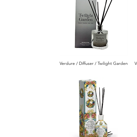
Verdure / Diffuser / Twilight Garden
V
クイックビュー