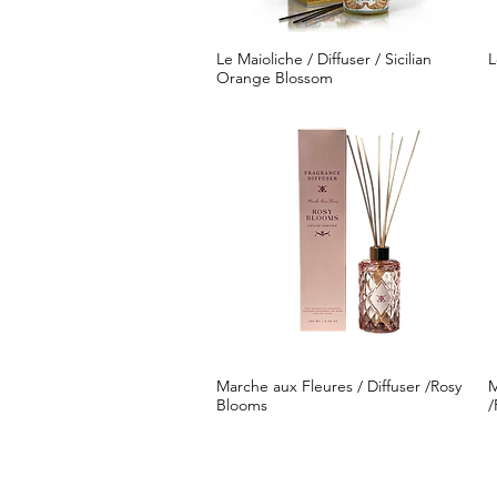
Le Maioliche / Diffuser / Sicilian
L
クイックビュー
Orange Blossom
Marche aux Fleures / Diffuser /Rosy
M
クイックビュー
Blooms
/