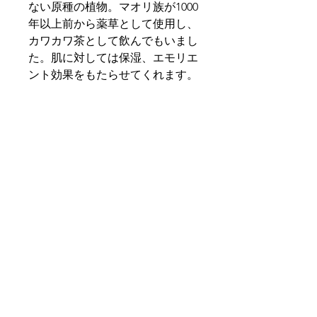
ない原種の植物。マオリ族が1000
年以上前から薬草として使用し、
カワカワ茶として飲んでもいまし
た。肌に対しては保湿、エモリエ
ント効果をもたらせてくれます。
＿＿＿＿＿＿＿＿＿＿＿＿＿＿＿
＿＿＿
size : W46 D46 H160
lot : 1
carton : 60
volume : 75mL
▪ ESSENTIAL OILS
▪ CRUELTY FREE FRAGRANCE
▪ NO NASTIES
▪ MADE IN NZ
▪ SPF15 UVA/UVB
＿＿＿＿＿＿＿＿＿＿＿＿＿＿＿