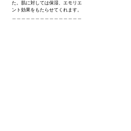
た。肌に対しては保湿、エモリエ
ント効果をもたらせてくれます。
＿＿＿＿＿＿＿＿＿＿＿＿＿＿＿
＿＿＿
size : W46 D46 H160
lot : 1
carton : 60
volume : 75mL
▪ ESSENTIAL OILS
▪ CRUELTY FREE FRAGRANCE
▪ NO NASTIES
▪ MADE IN NZ
▪ SPF15 UVA/UVB
＿＿＿＿＿＿＿＿＿＿＿＿＿＿＿
＿＿＿
code : 121-12-028