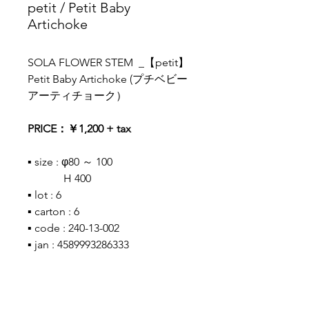
petit / Petit Baby
Artichoke
SOLA FLOWER STEM _【petit】
Petit Baby Artichoke (プチベビー
アーティチョーク）
PRICE：￥1,200 + tax
▪ size : φ80 ～ 100
H 400
▪ lot : 6
▪ carton : 6
▪ code : 240-13-002
▪ jan : 4589993286333