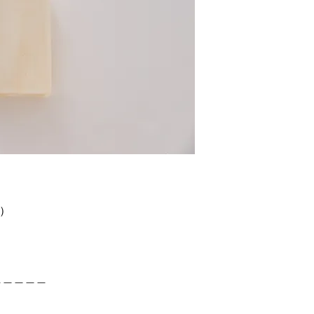
0）
＿＿＿＿＿