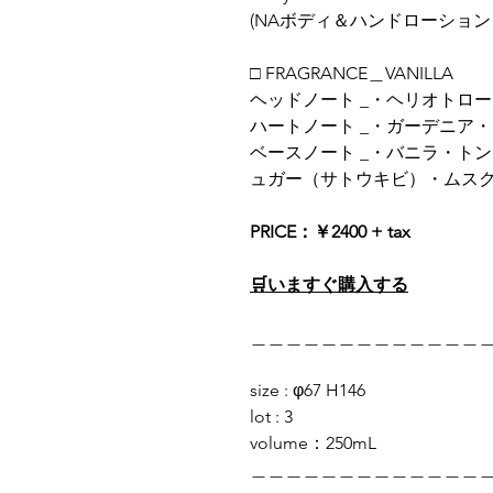
(NAボディ＆ハンドローション
□ FRAGRANCE＿VANILLA
ヘッドノート _・ヘリオトロ
ハートノート _・ガーデニア
ベースノート _・バニラ・ト
ュガー（サトウキビ）・ムス
PRICE：￥2400 + tax
🛒いますぐ購入する
＿＿＿＿＿＿＿＿＿＿＿＿＿
size : φ67 H146
lot : 3
volume：250mL
＿＿＿＿＿＿＿＿＿＿＿＿＿