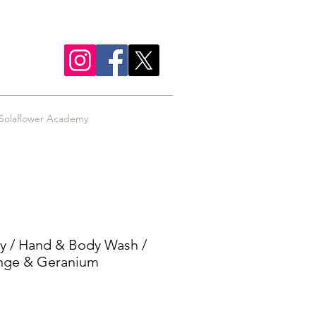
Solaflower Academy
y / Hand & Body Wash /
nge & Geranium