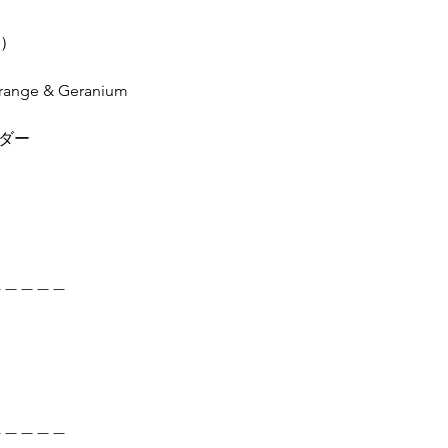
ュ）
range & Geranium
ンダー
＿＿＿＿＿
＿＿＿＿＿