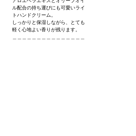
アロエベラエキスとオリーブオイ
ル配合の持ち運びにも可愛いライ
トハンドクリーム。
しっかりと保湿しながら、とても
軽く心地よい香りが残ります。
＿＿＿＿＿＿＿＿＿＿＿＿＿＿＿
＿＿＿
size : φ40 H143
lot : 6
carton : 36
volume：100mL
＿＿＿＿＿＿＿＿＿＿＿＿＿＿＿
＿＿＿
code : 309-30-020
jan : 8008860032898