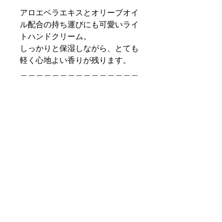
アロエベラエキスとオリーブオイ
ル配合の持ち運びにも可愛いライ
トハンドクリーム。
しっかりと保湿しながら、とても
軽く心地よい香りが残ります。
＿＿＿＿＿＿＿＿＿＿＿＿＿＿＿
＿＿＿
size : φ40 H143
lot : 6
carton : 36
volume：100mL
＿＿＿＿＿＿＿＿＿＿＿＿＿＿＿
＿＿＿
code : 309-30-012
jan : 8008860032164