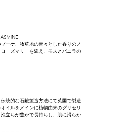
JASMINE
のブーケ、牧草地の青々とした香りのノ
、ローズマリーを添え、モスとバニラの
る伝統的な石鹸製造方法にて英国で製造
ルオイルをメインに植物由来のグリセリ
、泡立ちが豊かで長持ちし、肌に滑らか
＿＿＿＿＿