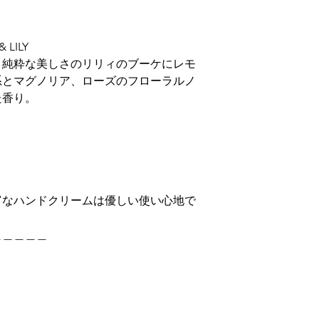
 LILY
と純粋な美しさのリリィのブーケにレモ
系とマグノリア、ローズのフローラルノ
た香り。
富なハンドクリームは優しい使い心地で
。
＿＿＿＿＿