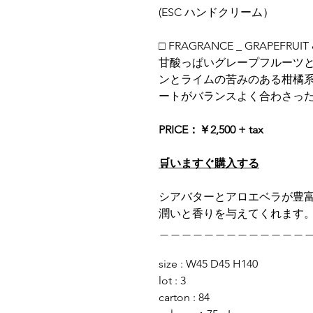
(ESC ハンドクリーム）
□ FRAGRANCE _ GRAPEFRUIT &
甘酸っぱいグレープフルーツ
ンとライムの苦みのある柑橘
ートがバランスよく合わさっ
PRICE：￥2,500 + tax
🛒いますぐ購入する
シアバターとアロエベラが豊
潤いと香りを与えてくれます
＿＿＿＿＿＿＿＿＿＿＿＿＿
size : W45 D45 H140
lot : 3
carton : 84