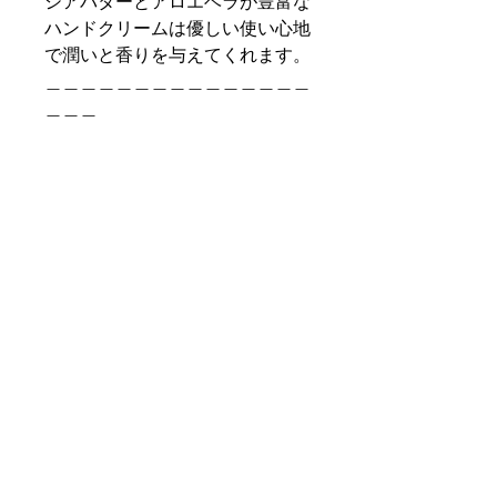
シアバターとアロエベラが豊富な
ハンドクリームは優しい使い心地
で潤いと香りを与えてくれます。
＿＿＿＿＿＿＿＿＿＿＿＿＿＿＿
＿＿＿
size : W45 D45 H140
lot : 3
carton : 84
volume：75mL
＿＿＿＿＿＿＿＿＿＿＿＿＿＿＿
＿＿＿
code : 370-01-007
jan : 0840274004461
info@sanwatradinginc.co.jp